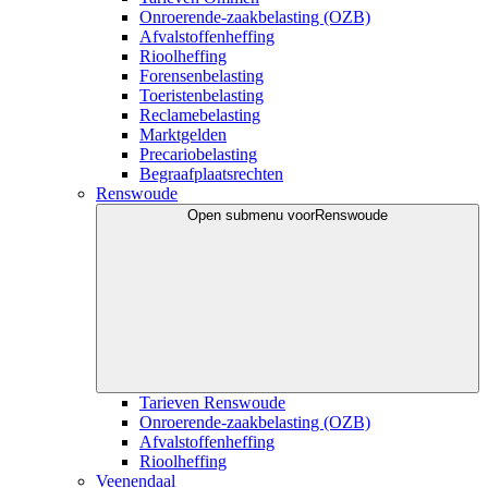
Onroerende-zaakbelasting (OZB)
Afvalstoffenheffing
Rioolheffing
Forensenbelasting
Toeristenbelasting
Reclamebelasting
Marktgelden
Precariobelasting
Begraafplaatsrechten
Renswoude
Open submenu voor
Renswoude
Tarieven Renswoude
Onroerende-zaakbelasting (OZB)
Afvalstoffenheffing
Rioolheffing
Veenendaal