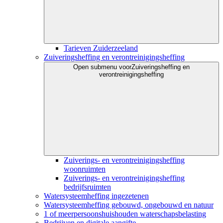
Tarieven Zuiderzeeland
Zuiveringsheffing en verontreinigingsheffing
Open submenu voor
Zuiveringsheffing en
verontreinigingsheffing
Zuiverings- en verontreinigingsheffing
woonruimten
Zuiverings- en verontreinigingsheffing
bedrijfsruimten
Watersysteemheffing ingezetenen
Watersysteemheffing gebouwd, ongebouwd en natuur
1 of meerpersoonshuishouden waterschapsbelasting
Bedrijven en digitale aangifte