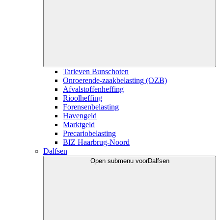
Tarieven Bunschoten
Onroerende-zaakbelasting (OZB)
Afvalstoffenheffing
Rioolheffing
Forensenbelasting
Havengeld
Marktgeld
Precariobelasting
BIZ Haarbrug-Noord
Dalfsen
Open submenu voor
Dalfsen