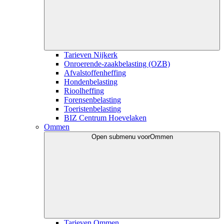
Tarieven Nijkerk
Onroerende-zaakbelasting (OZB)
Afvalstoffenheffing
Hondenbelasting
Rioolheffing
Forensenbelasting
Toeristenbelasting
BIZ Centrum Hoevelaken
Ommen
Open submenu voor
Ommen
Tarieven Ommen