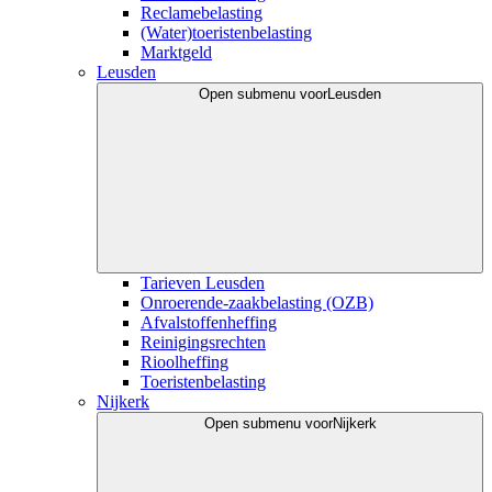
Reclamebelasting
(Water)toeristenbelasting
Marktgeld
Leusden
Open submenu voor
Leusden
Tarieven Leusden
Onroerende-zaakbelasting (OZB)
Afvalstoffenheffing
Reinigingsrechten
Rioolheffing
Toeristenbelasting
Nijkerk
Open submenu voor
Nijkerk