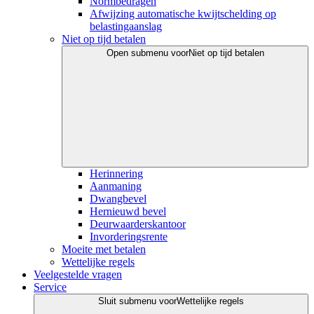
Normbedragen
Afwijzing automatische kwijtschelding op
belastingaanslag
Niet op tijd betalen
Open submenu voor
Niet op tijd betalen
Herinnering
Aanmaning
Dwangbevel
Hernieuwd bevel
Deurwaarderskantoor
Invorderingsrente
Moeite met betalen
Wettelijke regels
Veelgestelde vragen
Service
Sluit submenu voor
Wettelijke regels